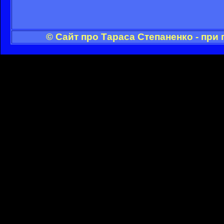
© Сайт про Тараса Степаненко - при