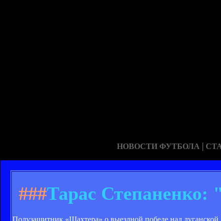
|
НОВОСТИ ФУТБОЛА
СТ
###
Тарас Степаненко: 
Полузащитник «Шахтера» о выездной победе над луганской 