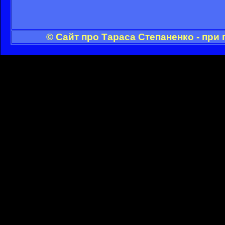
© Сайт про Тараса Степаненко - при