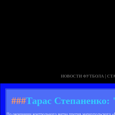
|
НОВОСТИ ФУТБОЛА
СТ
###
Тарас Степаненко: 
По окончании контрольного матча против мариупольского 