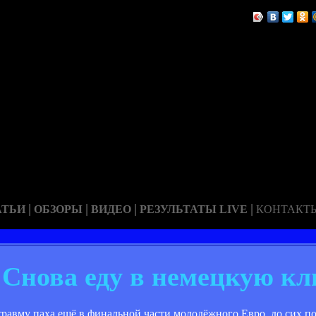
|
|
|
|
АТЬИ
ОБЗОРЫ
ВИДЕО
РЕЗУЛЬТАТЫ LIVE
КОНТАКТ
"Снова еду в немецкую к
равму паха ещё в финальной части молодёжного Евро, до сих по