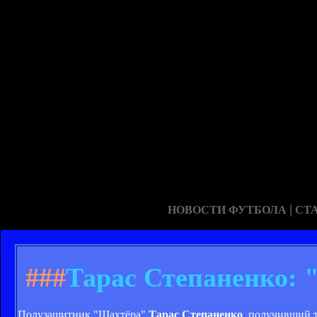
|
НОВОСТИ ФУТБОЛА
СТ
###
Тарас Степаненко: 
Полузащитник "Шахтёра"
Тарас Степаненко
, получивший т