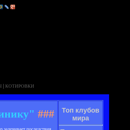
|
Ы
КОТИРОВКИ
Топ клубов
линику"
###
мира
р залечивает последствия