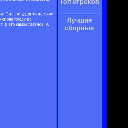
Топ игроков
м. Сильно ударить по мячу
о снова поеду на
Лучшие
, и это самое главное. А
сборные