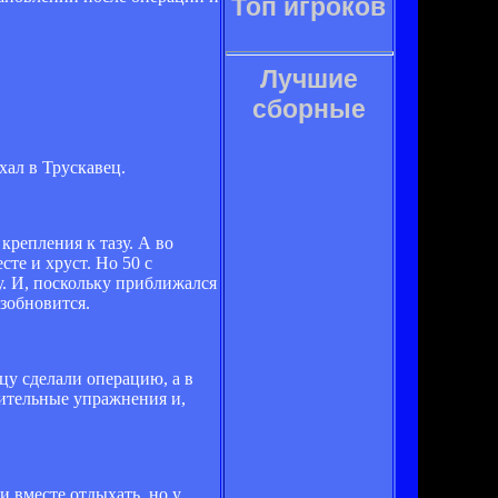
Топ игроков
Лучшие
сборные
хал в Трускавец.
репления к тазу. А во
те и хруст. Но 50 с
у. И, поскольку приближался
зобновится.
ицу сделали операцию, а в
вительные упражнения и,
и вместе отдыхать, но у