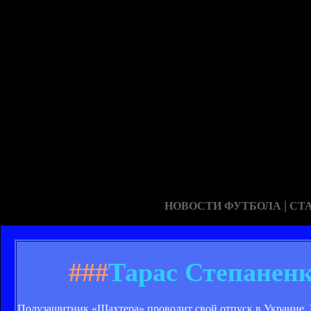
|
НОВОСТИ ФУТБОЛА
СТ
###
Тарас Степане
Полузащитник «Шахтера» проводит свой отпуск в Украине. В