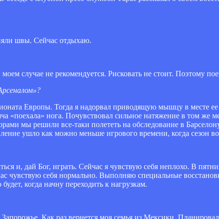
сняли швы. Сейчас отдыхаю.
 моем случае не рекомендуется. Рисковать не стоит. Поэтому пое
«Арсеналом»?
ионата Европы. Тогда я надорвал приводящую мышцу в месте ее к
а «поехала» нога. Почувствовал сильное натяжение в том же мес
орами мы решили все-таки полететь на обследование в Барселон
вление ушло как можно меньше игрового времени, когда сезон во
ться и, дай Бог, играть. Сейчас я чувствую себя неплохо. В пятн
йчас чувствую себя нормально. Выполняю специальные восстано
будет, когда начну переходить к нагрузкам.
 в Запорожье. Как раз вернется моя семья из Мексики. Планировал