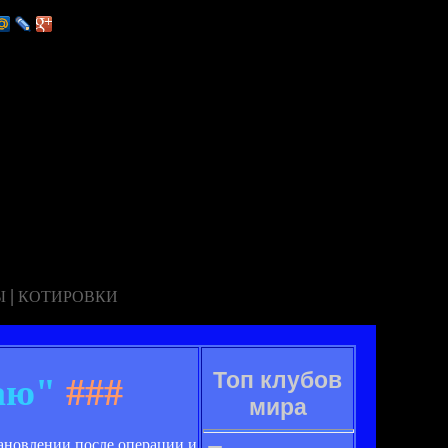
|
Ы
КОТИРОВКИ
Топ клубов
аю"
###
мира
тановлении после операции и