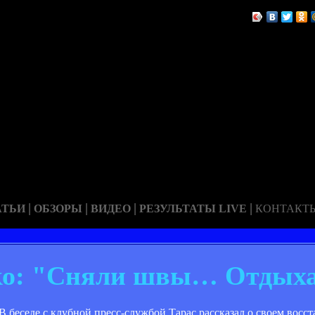
|
|
|
|
АТЬИ
ОБЗОРЫ
ВИДЕО
РЕЗУЛЬТАТЫ LIVE
КОНТАКТ
нко: "Сняли швы… Отдых
 беседе с клубной пресс-службой Тарас рассказал о своем восс