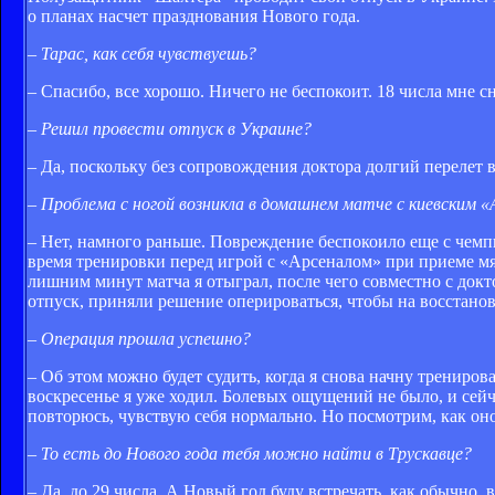
о планах насчет празднования Нового года.
– Тарас, как себя чувствуешь?
– Спасибо, все хорошо. Ничего не беспокоит. 18 числа мне 
– Решил провести отпуск в Украине?
– Да, поскольку без сопровождения доктора долгий перелет в
– Проблема с ногой возникла в домашнем матче с киевским 
– Нет, намного раньше. Повреждение беспокоило еще с чемп
время тренировки перед игрой с «Арсеналом» при приеме мяч
лишним минут матча я отыграл, после чего совместно с докт
отпуск, приняли решение оперироваться, чтобы на восстано
– Операция прошла успешно?
– Об этом можно будет судить, когда я снова начну тренирова
воскресенье я уже ходил. Болевых ощущений не было, и се
повторюсь, чувствую себя нормально. Но посмотрим, как оно 
– То есть до Нового года тебя можно найти в Трускавце?
– Да, до 29 числа. А Новый год буду встречать, как обычно,