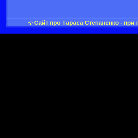
© Сайт про Тараса Степаненко - при