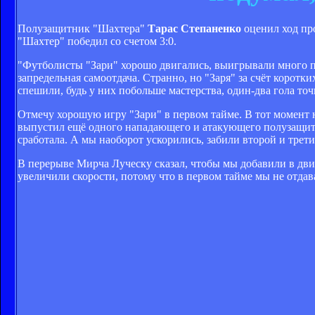
Полузащитник "Шахтера"
Тарас Степаненко
оценил ход про
"Шахтер" победил со счетом 3:0.
"Футболисты "Зари" хорошо двигались, выигрывали много по
запредельная самоотдача. Странно, но "Заря" за счёт коротк
спешили, будь у них побольше мастерства, один-два гола то
Отмечу хорошую игру "Зари" в первом тайме. В тот момент н
выпустил ещё одного нападающего и атакующего полузащитн
сработала. А мы наоборот ускорились, забили второй и трет
В перерыве Мирча Луческу сказал, чтобы мы добавили в дви
увеличили скорости, потому что в первом тайме мы не отдав