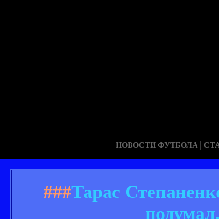
|
НОВОСТИ ФУТБОЛА
СТ
###
Тарас Степаненко
подумал,