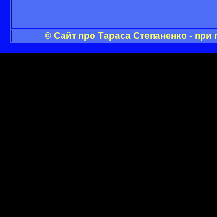
© Сайт про Тараса Степаненко - при