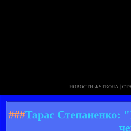
|
НОВОСТИ ФУТБОЛА
СТ
###
Тарас Степаненко: 
ч