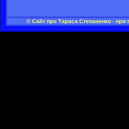
© Сайт про Тараса Степаненко - при