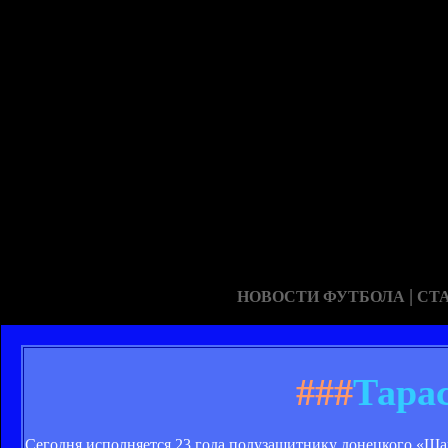
|
НОВОСТИ ФУТБОЛА
СТ
###
Тарас
Сегодня исполняется 23 года полузащитнику донецкого «Ш