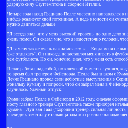
ударную силу Саутгемптона и сборной Италии.
Четыре года назад Грациано Пелле уверенно направлялся в н
нибудь реализует свой потенциал. А ведь в юности он считалс
нужно двигаться дальше.
"Я всегда знал, что у меня высокий уровень, но одно дело зн
очень помог. Он сказал мне, что я недостаточно голоден, что
"Для меня также очень важна моя семья… Когда меня не выпу
уже отдыхать". Он никогда не заставлял меня играть в футбо
чем футболиста. Но он, конечно, знал, что у меня есть спосо
Пелле работал над собой, но ключевой момент случился, ког
то время был тренером Фейенорда. Пелле был знаком с Кума
Лечче Грациано провел свои дебютные выступления в Серии А
Рональду Куману и попроси, чтоб он забрал меня в Фейенорд!
случилось. Удачный отпуск!"
Куман забрал Пелле в Фейенорд в 2012 году, сначала оформи
посту главного тренера Саутгемптона также приобрел италья
Кумана – Луи ван Гаал ("хороший тренер, сильная личность,
очевидно, заметил у итальянца задатки грозного нападающег