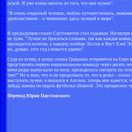
игрой. Я уже понял многое из того, что мне нужно".
"Я очень открытый человек, люблю путешествовать, знакоми
удовольствием – и чемпионат здесь лучший в мире".
В предыдущем сезоне Саутгемптон стал седьмым. Несмотря на 
не хуже. "Лучше не бросаться словами, так как каждая кома
приходится нелегко, а наверху вообще Лестер и Вест Хэм! Эт
но, думаю, этот год сложится удачно".
Судя по всему, в конце сезона Грациано отправится на Евро 
представлять первую национальную команду через десять лет
меня редко выпускали на поле, приходилось смотреть по тел
там?" Но я знал, что если продолжать то, что я делал – плох
выступать лучше, я оказался в Англии, теперь мне кажется, ч
забуду, какова на ощупь футболка сборной. Это прекрасное ч
Перевод Юрия Паустовского