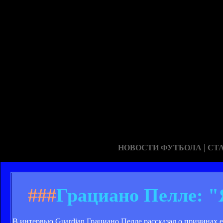
|
НОВОСТИ ФУТБОЛА
СТ
###
Грациано Пелле: "Я
В интервью Guardian Грациано Пелле рассказал о причинах е