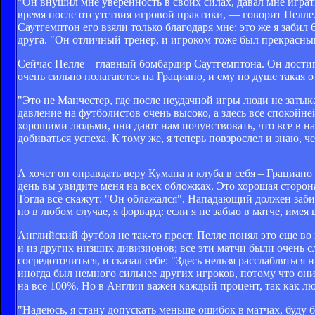
"Он внушил мне уверенность в своих силах, давал мне играть 
время после отсутствия игровой практики, — говорит Пелле
Саутгемптон его взяли только благодаря мне: это же я забил
друга. "Он отличный тренер, и игроком тоже был прекрасным
Сейчас Пелле – главный бомбардир Саутгемптона. Он достиг 
очень сильно полагаются на Грациано, и ему по душе такая о
"Это не Манчестер, где после неудачной игры люди не затык
давление на футболистов очень высоко, а здесь все спокойне
хорошими людьми, они дают нам почувствовать, что все в на
добиваться успеха. К тому же, я теперь повзрослел и знаю, че
А хочет он оправдать веру Кумана и клуба в себя – Грациано 
день вы увидите меня на всех обложках. Это хорошая сторона
Тогда все скажут: "Он облажался". Нападающий должен забива
но в любом случае, я форвард: если я не забью в матче, имея 
Английский футбол не так-то прост. Пелле понял это еще в
и из других низших дивизионов; все эти матчи были очень с
сосредоточиться, и сказал себе: "Здесь нельзя расслабляться
иногда был немного сильнее других игроков, потому что они
на все 100%. Но в Англии важен каждый процент, так как л
"Надеюсь, я стану допускать меньше ошибок в матчах, буду