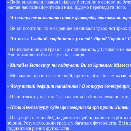
- Якби викликали гравця і відразу б ставили в основу, це бул
настав час познайомитись з ним. Будемо переглядати його.
- Чи плануєте викликати нових форвардів, враховуючи т
- Як ви помітили, то ми і раніше викликали трьох-чотирьох ф
- Чи може Гладкий закріпитися у складі збірної України?
- Найголовніше для гравця - це стабільність, у Гладкого на д
Але можливості були і є у всіх гравців.
- Михайле Івановичу, чи слідкували Ви за Артемом Мілевс
- Ми знаємо, що він грає в клубі, проте навіть він сам казав,
- Чому такий дефіцит нападників? В конкурсі бомбардирів 
- Це не тільки у нас так. Така картина і в інших чемпіонатах,
- Після Люксембургу буде ще товариська гра проти Литви,
- Ця зустріч нам необхідна для того щоб продивитись різних 
збірної. Розуміємо, який графік у багатьох футболістів. Всі 
подивитися різних футболістів.