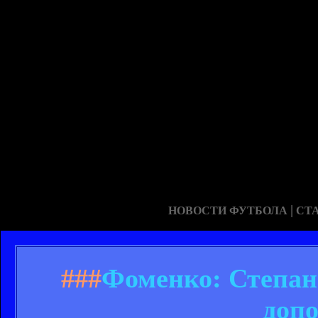
|
НОВОСТИ ФУТБОЛА
СТ
###
Фоменко: Степане
допо