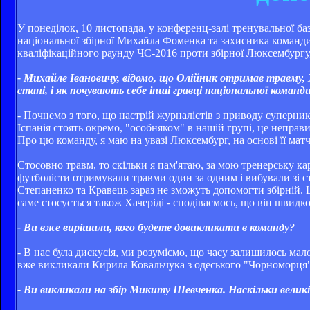
У понеділок, 10 листопада, у конференц-залі тренувальної б
національної збірної Михайла Фоменка та захисника команди
кваліфікаційного раунду ЧЄ-2016 проти збірної Люксембургу,
- Михайле Івановичу, відомо, що Олійник отримав травму, Х
стані, і як почувають себе інші гравці національної команд
- Почнемо з того, що настрій журналістів з приводу суперни
Іспанія стоять окремо, "особняком" в нашій групі, це неправ
Про цю команду, я маю на увазі Люксембург, на основі її мат
Стосовно травм, то скільки я пам'ятаю, за мою тренерську ка
футболісти отримували травми один за одним і вибували зі с
Степаненко та Кравець зараз не зможуть допомогти збірній. Що
саме стосується також Хачеріді - сподіваємось, що він швидко
- Ви вже вирішили, кого будете довикликати в команду?
- В нас була дискусія, ми розуміємо, що часу залишилось ма
вже викликали Кирила Ковальчука з одеського "Чорноморця"
- Ви викликали на збір Микиту Шевченка. Наскільки великі