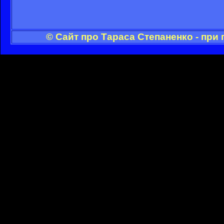
© Сайт про Тараса Степаненко - при