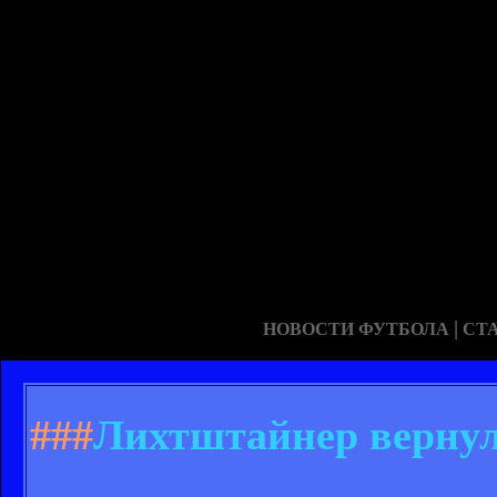
|
НОВОСТИ ФУТБОЛА
СТ
###
Лихтштайнер вернул