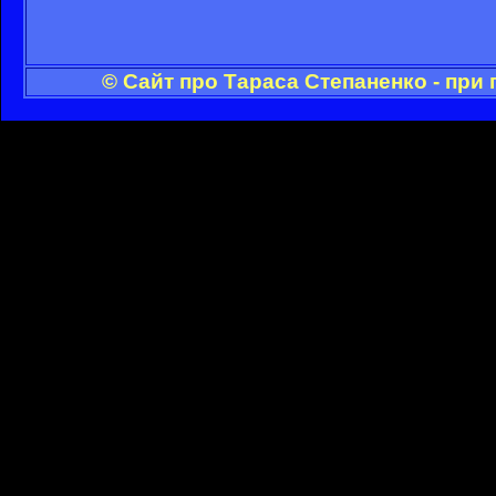
© Сайт про Тараса Степаненко - при