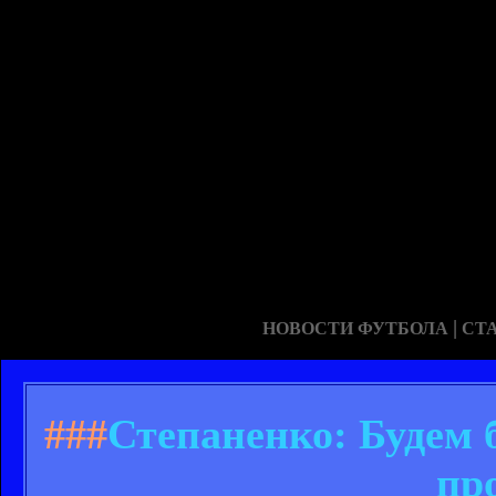
|
НОВОСТИ ФУТБОЛА
СТ
###
Степаненко: Будем б
пр