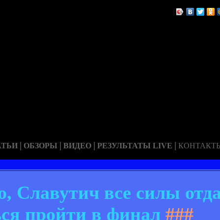
|
|
|
|
АТЬИ
ОБЗОРЫ
ВИДЕО
РЕЗУЛЬТАТЫ LIVE
КОНТАКТ
, Славутич все силы отда
ься пройти в финал
###