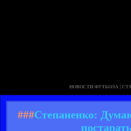
|
НОВОСТИ ФУТБОЛА
СТ
###
Степаненко: Думаю
постарат