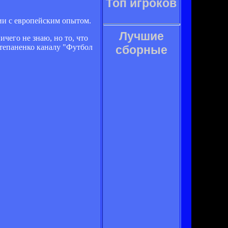
Топ игроков
ии с европейским опытом.
Лучшие
чего не знаю, но то, что
Степаненко каналу "Футбол
сборные