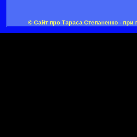
© Сайт про Тараса Степаненко - при