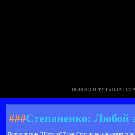
|
НОВОСТИ ФУТБОЛА
СТ
###
Степаненко: Любой з
Полузащитник "Шахтера" Тарас Степаненко прокомментировал