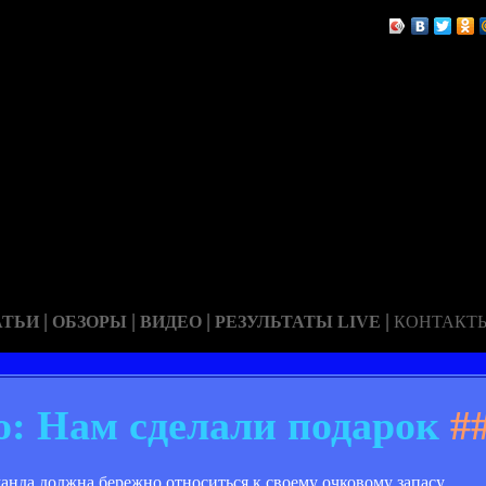
|
|
|
|
АТЬИ
ОБЗОРЫ
ВИДЕО
РЕЗУЛЬТАТЫ LIVE
КОНТАКТ
: Нам сделали подарок
#
анда должна бережно относиться к своему очковому запасу.