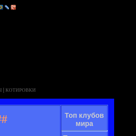
|
Ы
КОТИРОВКИ
Топ клубов
##
мира