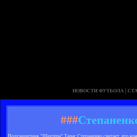
|
НОВОСТИ ФУТБОЛА
СТ
###
Степаненко
Полузащитник "Шахтера" Тарас Степаненко считает, что ком