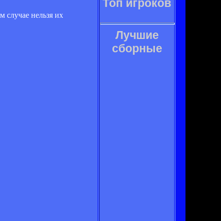
Топ игроков
м случае нельзя их
Лучшие
сборные