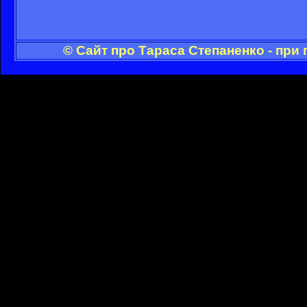
© Сайт про Тараса Степаненко - при