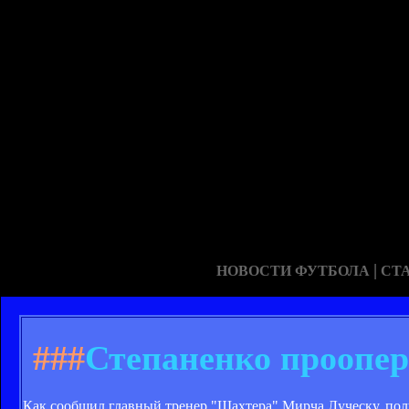
|
НОВОСТИ ФУТБОЛА
СТ
###
Степаненко проопер
Как сообщил главный тренер "Шахтера" Мирча Луческу, пол