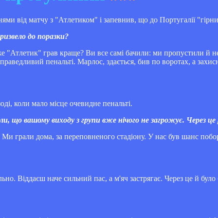
и від матчу з "Атлетиком" і запевнив, що до Португалії "гірник
ризвело до поразки?
е "Атлетик" грав краще? Ви все самі бачили: ми пропустили й не
справедливий пенальті. Марлос, здається, бив по воротах, а захи
зоді, коли мало місце очевидне пенальті.
и, що вашому виходу з групи вже нічого не загрожує. Через це
. Ми грали дома, за переповненого стадіону. У нас був шанс побо
ьно. Віддаєш наче сильний пас, а м'яч застрягає. Через це й було 