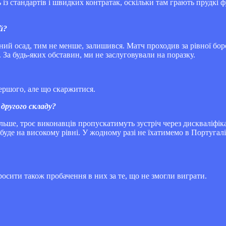
ь із стандартів і швидких контратак, оскільки там грають прудкі ф
й?
ний осад, тим не менше, залишився. Матч проходив за рівної бор
 За будь-яких обставин, ми не заслуговували на поразку.
першого, але що скаржитися.
 другого складу?
ільше, троє виконавців пропускатимуть зустріч через дискваліфіка
 буде на високому рівні. У жодному разі не їхатимемо в Португа
осити також пробачення в них за те, що не змогли виграти.