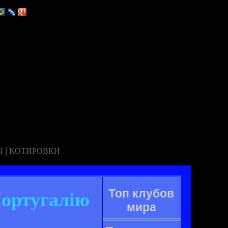
|
Ы
КОТИРОВКИ
Топ клубов
Португалію
мира