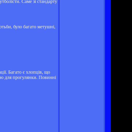
утболісти. Саме зі стандарту
отьби, було багато метушні,
ції. Багато є хлопців, що
лію для прогулянки. Повинні