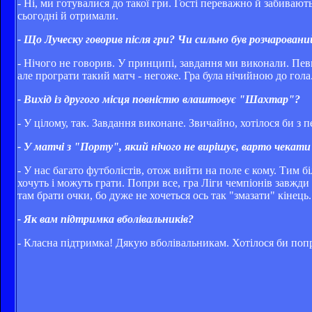
- Ні, ми готувалися до такої гри. Гості переважно й забивают
сьогодні й отримали.
- Що Луческу говорив після гри? Чи сильно був розчаровани
- Нічого не говорив. У принципі, завдання ми виконали. Пев
але програти такий матч - негоже. Гра була нічийною до гола.
- Вихід із другого місця повністю влаштовує "Шахтар"?
- У цілому, так. Завдання виконане. Звичайно, хотілося би з 
- У матчі з "Порту", який нічого не вирішує, варто чекати
- У нас багато футболістів, отож вийти на поле є кому. Тим б
хочуть і можуть грати. Попри все, гра Ліги чемпіонів завжди
там брати очки, бо дуже не хочеться ось так "змазати" кінець.
- Як вам підтримка вболівальників?
- Класна підтримка! Дякую вболівальникам. Хотілося би попр