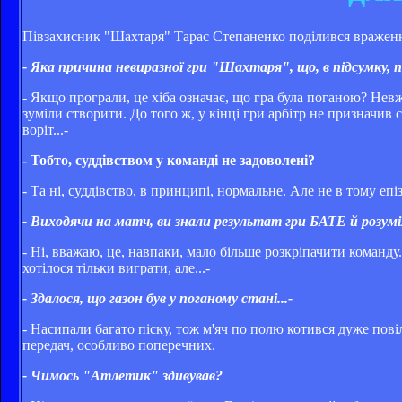
Півзахисник "Шахтаря" Тарас Степаненко поділився враженням
- Яка причина невиразної гри "Шахтаря", що, в підсумку, п
- Якщо програли, це хіба означає, що гра була поганою? Невж
зуміли створити. До того ж, у кінці гри арбітр не призначив 
воріт...-
- Тобто, суддівством у команді не задоволені?
- Та ні, суддівство, в принципі, нормальне. Але не в тому епі
- Виходячи на матч, ви знали результат гри БАТЕ й розуміл
- Ні, вважаю, це, навпаки, мало більше розкріпачити команду
хотілося тільки виграти, але...-
- Здалося, що газон був у поганому стані...-
- Насипали багато піску, тож м'яч по полю котився дуже повіл
передач, особливо поперечних.
- Чимось "Атлетик" здивував?