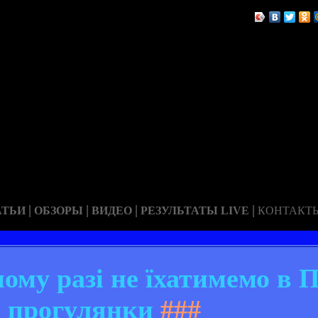
|
|
|
|
АТЬИ
ОБЗОРЫ
ВИДЕО
РЕЗУЛЬТАТЫ LIVE
КОНТАКТ
ому разі не їхатимемо в 
 прогулянки
###