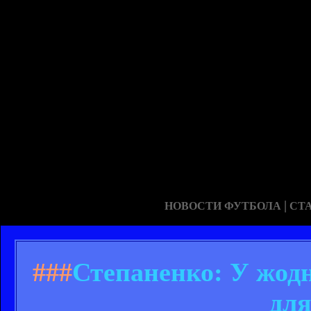
|
НОВОСТИ ФУТБОЛА
СТ
###
Степаненко: У жодн
для