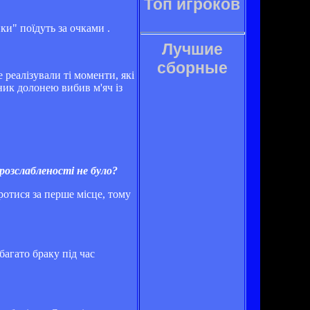
Топ игроков
и" поїдуть за очками .
Лучшие
сборные
 реалізували ті моменти, які
сник долонею вибив м'яч із
 розслабленості не було?
ротися за перше місце, тому
багато браку під час