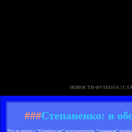
|
НОВОСТИ ФУТБОЛА
СТ
###
Степаненко: в об
После матча с "Гетеборгом" полузащитник "горняков" пообщ