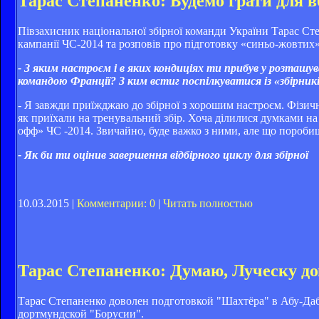
Тарас Степаненко: Будемо грати для вб
Півзахисник національної збірної команди України Тарас С
кампанії ЧС-2014 та розповів про підготовку «синьо-жовтих»
- З яким настроєм і в яких кондиціях ти прибув у розташ
командою Франції? З ким встиг поспілкуватися із «збірник
- Я завжди приїжджаю до збірної з хорошим настроєм. Фізичн
як приїхали на тренувальний збір. Хоча ділилися думками на
офф» ЧС -2014. Звичайно, буде важко з ними, але що поробиш.
- Як би ти оцінив завершення відбірного циклу для збірної
10.03.2015 |
Комментарии: 0
|
Читать полностью
Тарас Степаненко: Думаю, Луческу до
Тарас Степаненко доволен подготовкой "Шахтёра" в Абу-Да
дортмундской "Борусии".