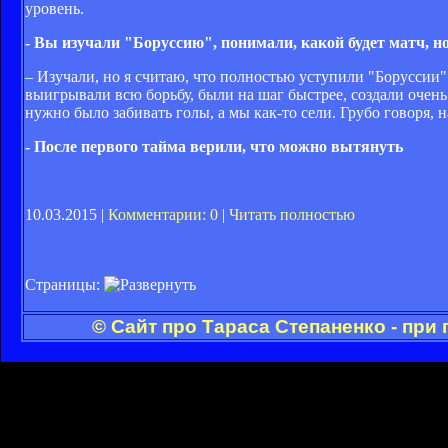
уровень.
- Вы изучали "Боруссию", понимали, какой будет матч, но
– Изучали, но я считаю, что полностью уступили "Боруссии" 
выигрывали всю борьбу, были на шаг быстрее, создали очень
нужно было забивать голы, а мы как-то сели. Грубо говоря, н
- После первого тайма верили, что можно вытянуть
10.03.2015 |
Комментарии: 0
|
Читать полностью
Страницы:
© Сайт про Тараса Степаненко - при