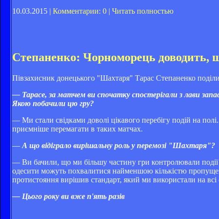
10.03.2015 |
Комментарии: 0
|
Читать полностью
Степаненко: Чорноморець доводить, щ
Півзахисник донецького "Шахтаря" Тарас Степаненко поділ
— Тарасе, за матчем ви спочатку спостерігали з лави запа
Якою побачили цю гру?
— Ми стали свідками доволі цікавого перебігу подій на полі. 
приємніше перемагати в таких матчах.
—
А що відіграло вирішальну роль у перемозі "Шахтаря"?
— Ви бачили, що ми більшу частину гри контролювали події н
одесити можуть похвалитися найменшою кількістю пропущених 
протистояння вирішив стандарт, який ми використали на всі с
— Цього року ви вже п'ять разів